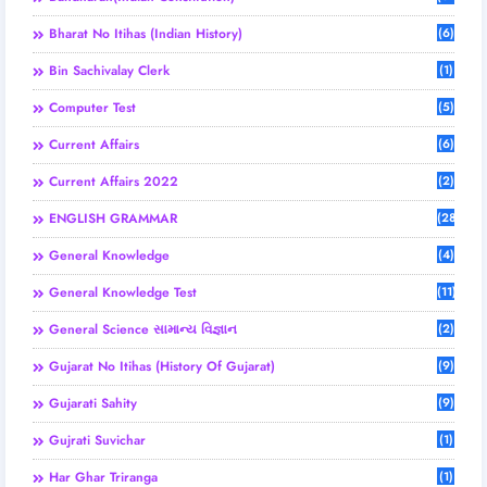
Bharat No Itihas (Indian History)
(6)
Bin Sachivalay Clerk
(1)
Computer Test
(5)
Current Affairs
(6)
Current Affairs 2022
(2)
ENGLISH GRAMMAR
(28)
General Knowledge
(4)
General Knowledge Test
(11)
General Science સામાન્ય વિજ્ઞાન
(2)
Gujarat No Itihas (History Of Gujarat)
(9)
Gujarati Sahity
(9)
Gujrati Suvichar
(1)
Har Ghar Triranga
(1)