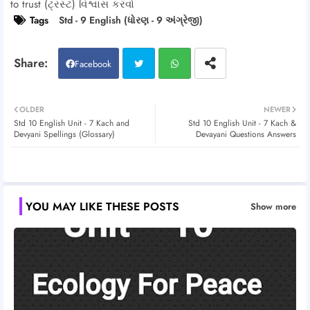
to trust (ટ્રસ્ટ) વિશ્વાસ કરવો
Tags
Std - 9 English (ધોરણ - 9 અંગ્રેજી)
Facebook
Twitt
Wh
OLDER
NEWER
Std 10 English Unit - 7 Kach and
Std 10 English Unit - 7 Kach &
er
atsa
Devyani Spellings (Glossary)
Devayani Questions Answers
pp
YOU MAY LIKE THESE POSTS
Show more