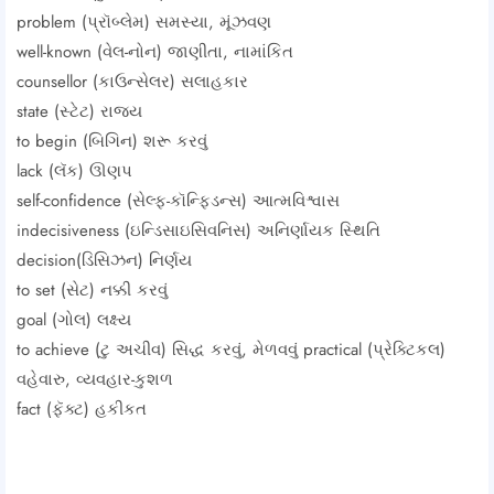
problem (પ્રૉબ્લેમ) સમસ્યા, મૂંઝવણ
well-known (વેલ-નોન) જાણીતા, નામાંકિત
counsellor (કાઉન્સેલર) સલાહકાર
state (સ્ટેટ) રાજ્ય
to begin (બિગિન) શરૂ કરવું
lack (લૅક) ઊણપ
self-confidence (સેલ્ફ-કૉન્ફિડન્સ) આત્મવિશ્વાસ
indecisiveness (ઇન્ડિસાઇસિવનિસ) અનિર્ણાયક સ્થિતિ
decision(ડિસિઝન) નિર્ણય
to set (સેટ) નક્કી કરવું
goal (ગોલ) લક્ષ્ય
to achieve (ટુ અચીવ) સિદ્ધ કરવું, મેળવવું practical (પ્રેક્ટિકલ)
વહેવારુ, વ્યવહાર-કુશળ
fact (ફૅક્ટ) હકીકત