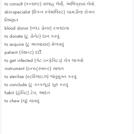
to consult (કન્સલ્ટ) સલાહ લેવી, અભિપ્રાય લેવો.
skin-specialist (સ્કિન સ્પેશલિસ્ટ) ચામડીના રોગન
નિષ્ણાત
blood donor (બ્લડ ડોનર) રક્તદાતા
to donate (ટુ ડોનેટ) દાન કરવું
to acquire (ટુ અક્વાયર) મેળવવું
patient (પેશન્ટ) દર્દી
to get infected (ગેટ ઇન્ફેક્ટિડ) ચેપ લાગવો
instrument (ઇન્સ્ટ્રુમન્ટ) સાધન
to sterilise (સ્ટરિલાઇઝ) જંતુમુક્ત કરવું
to conclude (ટુ કન્કલૂડ) પૂરું કરવું
habit (હૅબિટ) ટેવ, આદત
to chew (ચૂ) ચાવવું