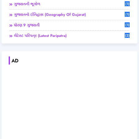
ગુજરાતની ભૂગોળ
(1)
ગુજરાતનો ઈતિહાસ (Geography Of Gujarat)
(1)
ધોરણ 9 ગુજરાતી
(1)
લેટેસ્ટ પરિપત્ર (Latest Paripatra)
(2)
AD