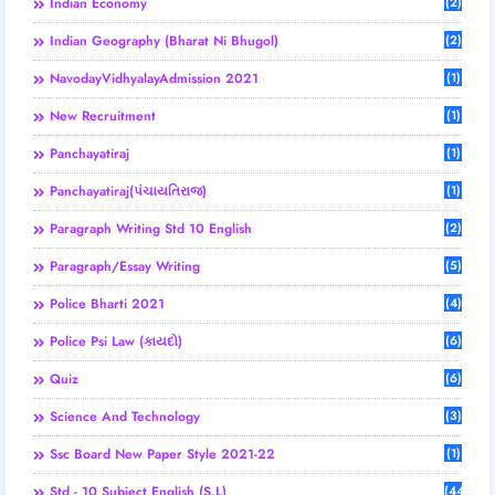
Indian Economy
(2)
Indian Geography (Bharat Ni Bhugol)
(2)
NavodayVidhyalayAdmission 2021
(1)
New Recruitment
(1)
Panchayatiraj
(1)
Panchayatiraj(પંચાયતિરાજ)
(1)
Paragraph Writing Std 10 English
(2)
Paragraph/Essay Writing
(5)
Police Bharti 2021
(4)
Police Psi Law (કાયદો)
(6)
Quiz
(6)
Science And Technology
(3)
Ssc Board New Paper Style 2021-22
(1)
Std - 10 Subject English (S.L)
(44)