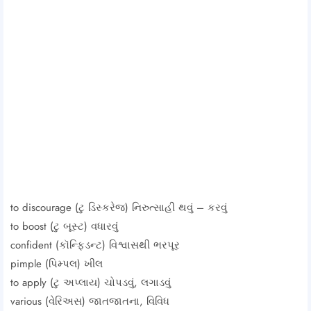
to discourage (ટુ ડિસ્કરેજ) નિરુત્સાહી થવું – કરવું
to boost (ટુ બૂસ્ટ) વધારવું
confident (કૉન્ફિડન્ટ) વિશ્વાસથી ભરપૂર
pimple (પિમ્પલ) ખીલ
to apply (ટુ અપ્લાય) ચોપડવું, લગાડવું
various (વેરિઅસ) જાતજાતના, વિવિધ