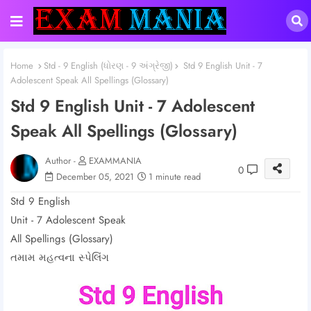
Home
Std - 9 English (ધોરણ - 9 અંગ્રેજી)
Std 9 English Unit - 7
Adolescent Speak All Spellings (Glossary)
Std 9 English Unit - 7 Adolescent
Speak All Spellings (Glossary)
Author -
EXAMMANIA
0
December 05, 2021
1 minute read
Std 9 English
Unit - 7 Adolescent Speak
All Spellings (Glossary)
તમામ મહત્વના સ્પેલિંગ