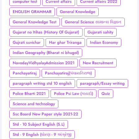
computer test
Current affairs
Current affairs 2022
ENGLISH GRAMMAR
General Knowledge
General Knowledge Test
General Science સામાન્ય વિજ્ઞાન
Gujarat no Itihas (History Of Gujarat)
Gujarati sahity
Gujrati suvichar
Har ghar Triranga
Indian Economy
Indian Geography (Bharat ni bhugol)
NavodayVidhyalayAdmission 2021
New Recruitment
Panchayatiraj
Panchayatiraj(પંચાયતિરાજ)
paragraph writing std 10 english
paragraph/Essay writing
Police Bharti 2021
Police Psi Law (કાયદો)
Quiz
Science and technology
Ssc Board New Paper style 2021-22
Std - 10 Subject English (S.L)
Std - 9 English (ધોરણ - 9 અંગ્રેજી