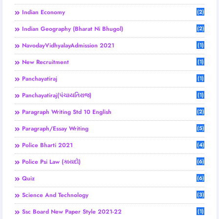
Indian Economy
(2)
Indian Geography (Bharat Ni Bhugol)
(2)
NavodayVidhyalayAdmission 2021
(1)
New Recruitment
(1)
Panchayatiraj
(1)
Panchayatiraj(પંચાયતિરાજ)
(1)
Paragraph Writing Std 10 English
(2)
Paragraph/Essay Writing
(5)
Police Bharti 2021
(4)
Police Psi Law (કાયદો)
(6)
Quiz
(6)
Science And Technology
(3)
Ssc Board New Paper Style 2021-22
(1)