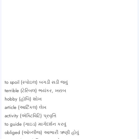
to spoil (સ્પોઇલ) બગડી સડી જવું
terrible (ટેરિબલ) ભયંકર, ખરાબ
hobby (હૉબિ) શોખ
article (આર્ટિકલ) લેખ
activity (ઍક્ટિવિટિ) પ્રવૃત્તિ
to guide (ગાઇડ) માર્ગદર્શન કરવું
obliged (ઓબ્લીજ) આભારી ઋણી હોવું