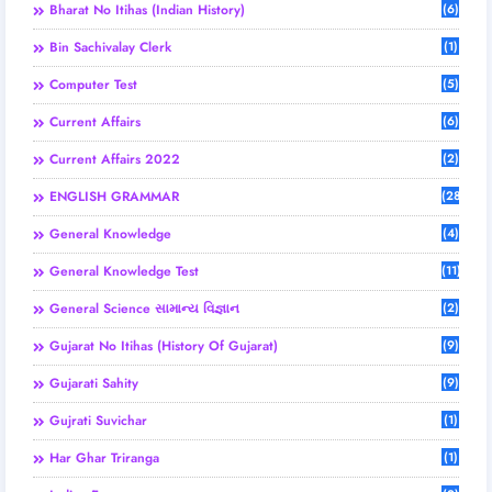
Bharat No Itihas (Indian History)
(6)
Bin Sachivalay Clerk
(1)
Computer Test
(5)
Current Affairs
(6)
Current Affairs 2022
(2)
ENGLISH GRAMMAR
(28)
General Knowledge
(4)
General Knowledge Test
(11)
General Science સામાન્ય વિજ્ઞાન
(2)
Gujarat No Itihas (History Of Gujarat)
(9)
Gujarati Sahity
(9)
Gujrati Suvichar
(1)
Har Ghar Triranga
(1)