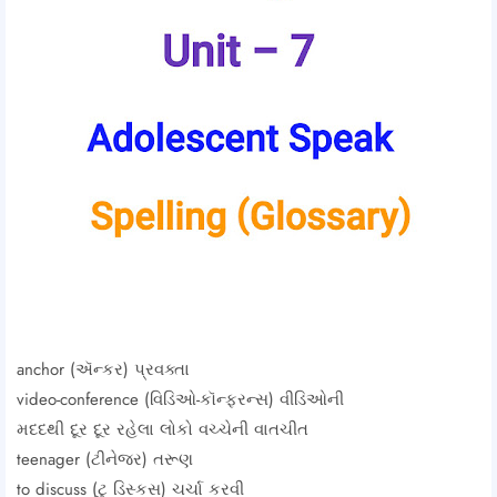
anchor (ઍન્કર) પ્રવક્તા
video-conference (વિડિઓ-કૉન્ફરન્સ) વીડિઓની
મદદથી દૂર દૂર રહેલા લોકો વચ્ચેની વાતચીત
teenager (ટીનેજર) તરૂણ
to discuss (ટુ ડિસ્કસ) ચર્ચા કરવી