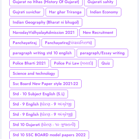
Gujarat no Itihas (History Of Gujarat)
Gujarati sahity
Gujrati suvichar
Har ghar Triranga
Indian Economy
Indian Geography (Bharat ni bhugol)
NavodayVidhyalayAdmission 2021
New Recruitment
Panchayatiraj
Panchayatiraj(પંચાયતિરાજ)
paragraph writing std 10 english
paragraph/Essay writing
Police Bharti 2021
Police Psi Law (કાયદો)
Quiz
Science and technology
Ssc Board New Paper style 2021-22
Std - 10 Subject English (S.L)
Std - 9 English (ધોરણ - 9 અંગ્રેજી
Std - 9 English (ધોરણ - 9 અંગ્રેજી)
Std 10 Gujarati (ધોરણ - ૧૦ ગુજરાતી)
Std 10 SSC BOARD model papers 2022