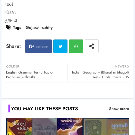
લાઠી
ગોડકા
હલેન્ડા
Tags
Gujarati sahity
Facebook
Twitt
Wh
OLDER
NEWER
English Grammar Test-5 Topic-
Indian Geography (Bharat ni bhugol)
er
atsa
Pronouns(સર્વનામો)
Test - 1 Total marks - 35
pp
YOU MAY LIKE THESE POSTS
Show more