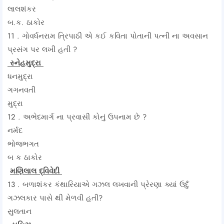
લાલશંકર
બ.ક. ઠાકોર
11 . ગોવર્ધનરામ ત્રિપાઠી એ કઈ કવિતા પોતાની પત્ની ના અવસાન
પ્રસંગ પર લખી હતી ?
સ્નેહમુદ્રા
ધનમુદ્રા
ગગનવતી
મુદ્રા
12 . અભેદમાર્ગ ના પ્રવાસી કોનું ઉપનામ છે ?
નર્મદ
ભોજભગત
બ ક ઠાકોર
મણિલાલ દ્વિવેદી
13 . બળાશંકર કંથારિયાએ ગઝલ લખવાની પ્રેરણા ક્યાં ઉર્દુ
ગઝલકાર પાસે થી મેળવી હતી?
સુલતાન