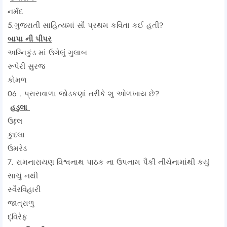
નર્મદ
5.ગુજરાતી સાહિત્યમાં સૌ પ્રથમ કવિતા કઈ હતી?
બાપા ની પીપર
અગ્નિકુંડ માં ઉગેલું ગુલાબ
રૂપેરી સુરજ
કોમળ
06 . પ્રાસવાળા જોડકણાં તરીકે શુ ઓળખાય છે?
હડુલા
ઉદ્દલ
કુદલા
ઉમરેડ
7. રામનારાયણ વિશ્વનાથ પાઠક ના ઉપનામ પૈકી નીચેનામાંથી કયું
સાચું નથી
સ્વૈરવિહારી
જાત્રાળુ
દ્વિરેફ