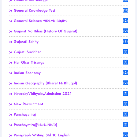
General Knowledge
General Knowledge Test
(11)
General Science સામાન્ય વિજ્ઞાન
(2)
Gujarat No Itihas (History Of Gujarat)
(9)
Gujarati Sahity
(9)
Gujrati Suvichar
(1)
Har Ghar Triranga
(1)
Indian Economy
(2)
Indian Geography (Bharat Ni Bhugol)
(2)
NavodayVidhyalayAdmission 2021
(1)
New Recruitment
(1)
Panchayatiraj
(1)
Panchayatiraj(પંચાયતિરાજ)
(1)
Paragraph Writing Std 10 English
(2)