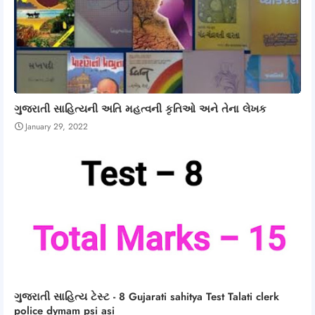
ગુજરાતી સાહિત્યની અતિ મહત્વની કૃતિઓ અને તેના લેખક
January 29, 2022
ગુજરાતી સાહિત્ય ટેસ્ટ - 8 Gujarati sahitya Test Talati clerk
police dymam psi asi