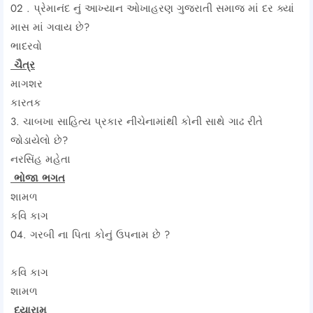
02 . પ્રેમાનંદ નું આખ્યાન ઓખાહરણ ગુજરાતી સમાજ માં દર ક્યાં
માસ માં ગવાય છે?
ભાદરવો
ચૈત્ર
માગશર
કારતક
3. ચાબખા સાહિત્ય પ્રકાર નીચેનામાંથી કોની સાથે ગાઢ રીતે
જોડાયેલો છે?
નરસિંહ મહેતા
ભોજા ભગત
શામળ
કવિ કાગ
04. ગરબી ના પિતા કોનું ઉપનામ છે ?
કવિ કાગ
શામળ
દયારામ