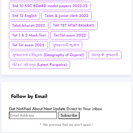
Std 10 SSC BOARD model papers 2022-23
Std 12 English
Talati & Junior clerk 2022
Talati bharati 2022
TAT TET HTAT BHARATI
Tet 1 & 2 Mock Test
Tet Tat exam 2022
Tet Tat exam 2025
ગુજરાતની ભૂગોળ
ગુજરાતનો ઈતિહાસ (Geography of Gujarat)
ધોરણ 9 ગુજરાતી
લેટેસ્ટ પરિપત્ર (Latest Paripatra)
Follow by Email
Get Notified About Next Update Direct to Your inbox
* We promise that we don't spam !