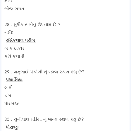
નર્મદ
ભોજ ભગત
28 . મુષીકાર કોનું ઉપનામ છે ?
નર્મદ
રસિકલાલ પરીખ
બ ક ઠાકોર
કવિ કલાપી
29 . મનુભાઈ પંચોળી નું જન્મ સ્થળ ક્યુ છે?
પંચાશિયા
લાઠી
ડાંગ
પોરબંદર
30 . ચુનીલાલ મડિયા નું જન્મ સ્થળ ક્યુ છે?
ધોરાજી