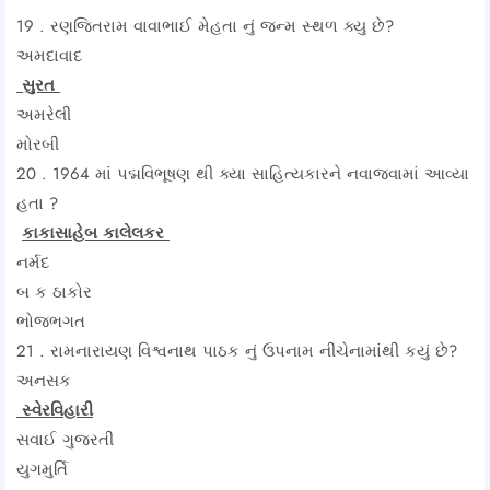
19 . રણજિતરામ વાવાભાઈ મેહતા નું જન્મ સ્થળ ક્યુ છે?
અમદાવાદ
સુરત
અમરેલી
મોરબી
20 . 1964 માં પદ્મવિભૂષણ થી ક્યા સાહિત્યકારને નવાજવામાં આવ્યા
હતા ?
કાકાસાહેબ કાલેલકર
નર્મદ
બ ક ઠાકોર
ભોજભગત
21 . રામનારાયણ વિશ્વનાથ પાઠક નું ઉપનામ નીચેનામાંથી કયું છે?
અનસક
સ્વેરવિહારી
સવાઈ ગુજરતી
યુગમુર્તિ