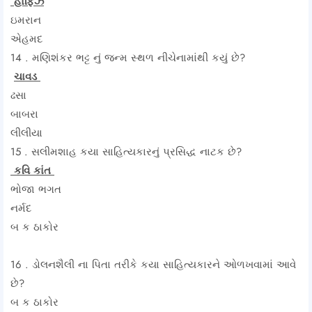
હાફિઝ
ઇમરાન
એહમદ
14 . મણિશંકર ભટ્ટ નું જન્મ સ્થળ નીચેનામાંથી કયું છે?
ચાવડ
ઢસા
બાબરા
લીલીયા
15 . સલીમશાહ કયા સાહિત્યકારનું પ્રસિદ્ધ નાટક છે?
કવિ કાંત
ભોજા ભગત
નર્મદ
બ ક ઠાકોર
16 . ડોલનશૈલી ના પિતા તરીકે કયા સાહિત્યકારને ઓળખવામાં આવે
છે?
બ ક ઠાકોર