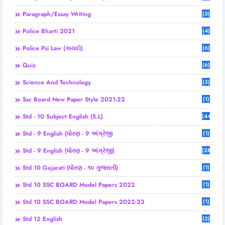
Paragraph/Essay Writing
(5)
Police Bharti 2021
(4)
Police Psi Law (કાયદો)
(6)
Quiz
(6)
Science And Technology
(3)
Ssc Board New Paper Style 2021-22
(1)
Std - 10 Subject English (S.L)
(44)
Std - 9 English (ધોરણ - 9 અંગ્રેજી
(1)
Std - 9 English (ધોરણ - 9 અંગ્રેજી)
(28)
Std 10 Gujarati (ધોરણ - ૧૦ ગુજરાતી)
(1)
Std 10 SSC BOARD Model Papers 2022
(1)
Std 10 SSC BOARD Model Papers 2022-23
(1)
Std 12 English
(2)