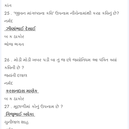
કાંત
25 . 'જીવન માંગલ્યના કવિ' ઉપનામ નીચેનામાંથી કયા કવિનું છે?
નર્મદ
ઝીણાંભાઈ દેસાઈ
બ ક ઠાકોર
ભોજ ભગત
26 . મોડી મોડી ખબર પડી બા તું જ છો જ્યોતિધમ આ પંક્તિ ક્યાં
કવિની છે ?
જ્યંતી દલાલ
નર્મદ
કરસનદાસ માણેક
બ ક ઠાકોર
27 . મૂછાળીમાં કોનું ઉપનામ છે ?
ગિજુભાઈ બધેકા
ચુનીલાલ શાહ