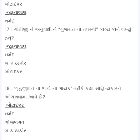
બોટાદકર
ન્હાનાલાલ
નર્મદ
17 . ગાંધીજી ને અનુલક્ષી ને "ગુજરાત નો તપસ્વી" કાવ્ય કોને લખ્યું
હતું?
ન્હાનાલાલ
નર્મદ
બ ક ઠાકોર
બોટાદકર
18 . 'ગૃહજીવન ના ભાવો ના ગાયક' તરીકે કયા સાહિત્યકારને
ઓળખવામાં આવે છે?
બોટાદકર
નર્મદ
ભોજભગત
બ ક ઠાકોર