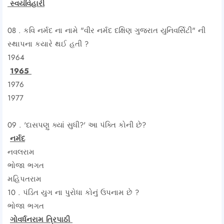
સ્વયંવિહારી
08 . કવિ નર્મદ ના નામે "વીર નર્મદ દક્ષિણ ગુજરાત યુનિવર્સિટી" ની
સ્થાપના કયારે થઈ હતી ?
1964
1965
1976
1977
09 . 'દાસપણુ ક્યાં સુધી?' આ પંક્તિ કોની છે?
નર્મદ
નવલરામ
ભોજા ભગત
મહિપતરામ
10 . પંડિત યુગ ના પુરોધા કોનું ઉપનામ છે ?
ભોજા ભગત
ગોવર્ધનરામ ત્રિપાઠી