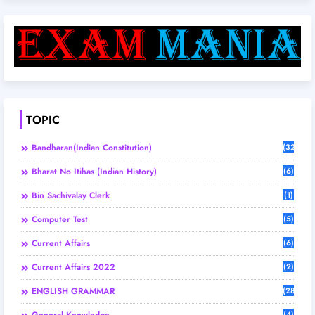
TOPIC
Bandharan(Indian Constitution)
(32)
Bharat No Itihas (Indian History)
(6)
Bin Sachivalay Clerk
(1)
Computer Test
(5)
Current Affairs
(6)
Current Affairs 2022
(2)
ENGLISH GRAMMAR
(28)
(4)