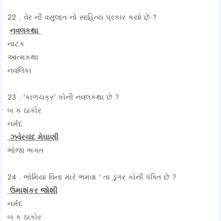
22 . વેર ની વસુલાત નો સાહિત્ય પ્રકાર કયો છે ?
નવલકથા
નાટક
આત્મકથા
નવલિકા
23 . 'કાળચક્ર' કોની નવલકથા છે ?
બ ક ઠાકોર
નર્મદ
ઝવેરચંદ મેઘાણી
ભોજા ભગત
24 . ભોમિયા વિના મારે ભમવા ' તા ડુંગર કોની પંક્તિ છે ?
ઉમાશંકર જોશી
નર્મદ
બ ક ઠાકોર